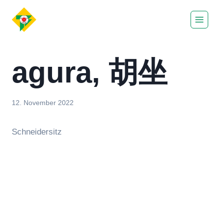
Zum
Inhalt
springen
agura, 胡坐
12. November 2022
Schneidersitz