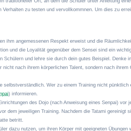
n traditioneller Ort, an dem die Schüler unter Anleitung ein
 Verhalten zu testen und vervollkommnen. Um dies zu errei
en ihm angemessenen Respekt erweist und die Räumlichkeiten
ion und die Loyalität gegenüber dem Sensei sind ein wichtig
n Schülern und lehre sie durch dein gutes Beispiel. Denke 
r nicht nach ihrem körperlichen Talent, sondern nach ihrem C
le selbstverständlich. Wer zu einem Training nicht pünktlich
npai
) informieren.
e Einrichtungen des Dojo (nach Anweisung eines Senpai) vor j
r dem jeweiligen Training. Nachdem die Tatami gereinigt sin
te betritt.
chüler dazu nutzen, um ihren Körper mit geeigneten Übung