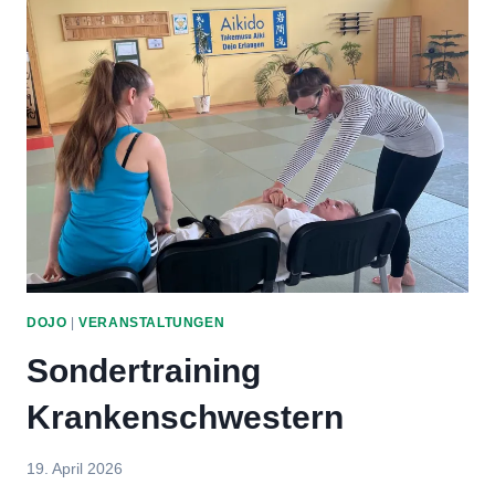
&
TEENS
DOJO
|
VERANSTALTUNGEN
Sondertraining
Krankenschwestern
Von
19. April 2026