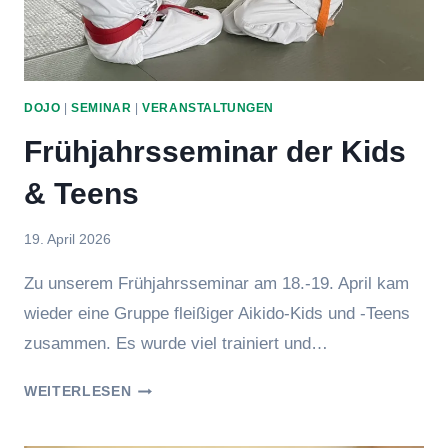
DOJO
|
SEMINAR
|
VERANSTALTUNGEN
Frühjahrsseminar der Kids
& Teens
Von
19. April 2026
Jasmin
Zu unserem Frühjahrsseminar am 18.-19. April kam
Raufer
wieder eine Gruppe fleißiger Aikido-Kids und -Teens
zusammen. Es wurde viel trainiert und…
FRÜHJAHRSSEMINAR
WEITERLESEN
DER
KIDS