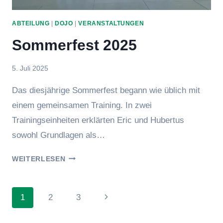
ABTEILUNG
|
DOJO
|
VERANSTALTUNGEN
Sommerfest 2025
Von
5. Juli 2025
Jens
Das diesjährige Sommerfest begann wie üblich mit
einem gemeinsamen Training. In zwei
Trainingseinheiten erklärten Eric und Hubertus
sowohl Grundlagen als…
SOMMERFEST
WEITERLESEN
2025
Seitennavigation
Nächste
1
2
3
Seite