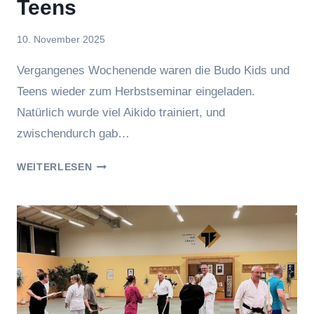
Teens
Von
10. November 2025
Jasmin
Vergangenes Wochenende waren die Budo Kids und
Raufer
Teens wieder zum Herbstseminar eingeladen.
Natürlich wurde viel Aikido trainiert, und
zwischendurch gab…
HERBSTSEMINAR
WEITERLESEN
DER
KIDS
&
TEENS