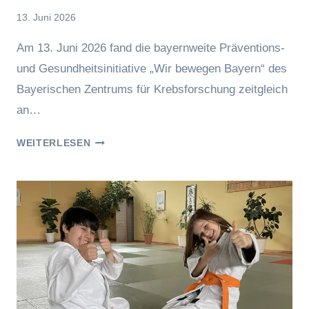
Von
13. Juni 2026
Jasmin
Am 13. Juni 2026 fand die bayernweite Präventions-
Raufer
und Gesundheitsinitiative „Wir bewegen Bayern“ des
Bayerischen Zentrums für Krebsforschung zeitgleich
an…
„WIR
WEITERLESEN
BEWEGEN
BAYERN“
IM
SCHLOSSGARTEN