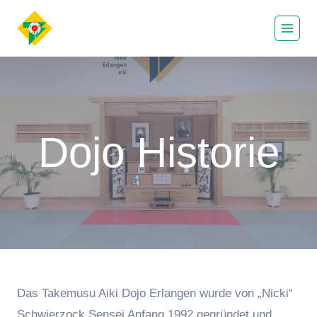
Zum
Inhalt
springen
Dojo Historie
Das Takemusu Aiki Dojo Erlangen wurde von „Nicki“
Schwierzock Sensei Anfang 1992 gegründet und