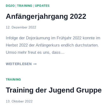
DOJO
|
TRAINING
|
UPDATES
Anfängerjahrgang 2022
Von
12. Dezember 2022
hung
Infolge der Dojoräumung im Frühjahr 2022 konnte im
Herbst 2022 der Anfängerkurs endlich durchstarten.
Umso mehr freut es uns, dass…
ANFÄNGERJAHRGANG
WEITERLESEN
2022
TRAINING
Training der Jugend Gruppe
Von
13. Oktober 2022
Hubertus