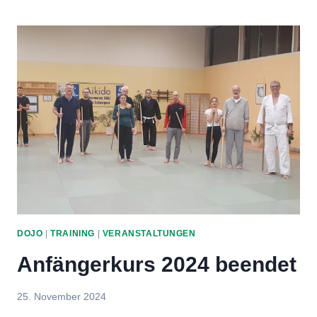
2025
DOJO
|
TRAINING
|
VERANSTALTUNGEN
Anfängerkurs 2024 beendet
Von
25. November 2024
Jens