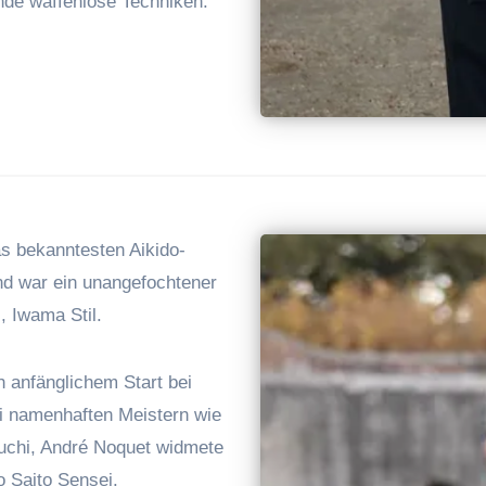
nde waffenlose Techniken.
s bekanntesten Aikido-
nd war ein unangefochtener
, Iwama Stil.
 anfänglichem Start bei
ei namenhaften Meistern wie
uchi, André Noquet widmete
 Saito Sensei.