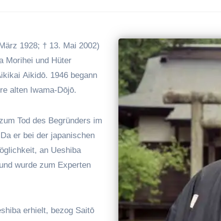
 März 1928; † 13. Mai 2002)
a Morihei und Hüter
ikikai Aikidō. 1946 begann
hre alten Iwama-Dōjō.
s zum Tod des Begründers im
 Da er bei der japanischen
öglichkeit, an Ueshiba
 und wurde zum Experten
hiba erhielt, bezog Saitō