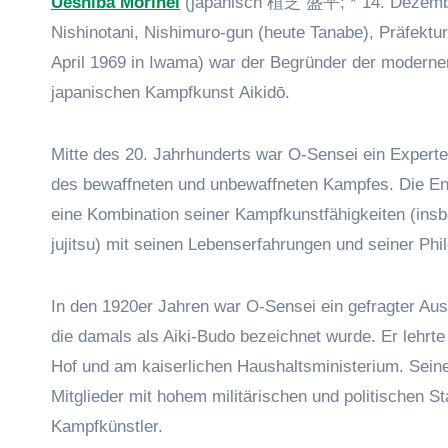
Ueshiba Morihei
(japanisch 植芝 盛平; * 14. Dezemb
Nishinotani, Nishimuro-gun (heute Tanabe), Präfekt
April 1969 in Iwama) war der Begründer der moderne
japanischen Kampfkunst Aikidō.
Mitte des 20. Jahrhunderts war O-Sensei ein Experte
des bewaffneten und unbewaffneten Kampfes. Die En
eine Kombination seiner Kampfkunstfähigkeiten (insb
jujitsu) mit seinen Lebenserfahrungen und seiner Phi
In den 1920er Jahren war O-Sensei ein gefragter Aus
die damals als Aiki-Budo bezeichnet wurde. Er lehrte
Hof und am kaiserlichen Haushaltsministerium. Sein
Mitglieder mit hohem militärischen und politischen St
Kampfkünstler.