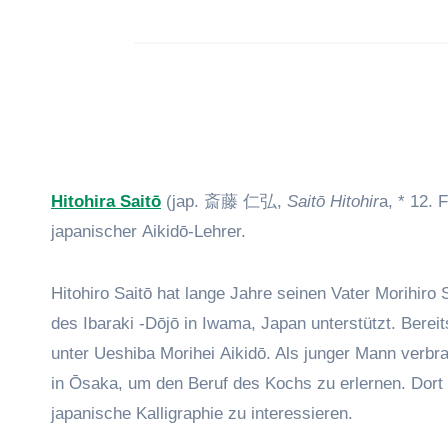
Hitohira Saitō
(jap. 斎藤 仁弘,
Saitō Hitohir
a, * 12. 
japanischer Aikidō-Lehrer.
Hitohiro Saitō hat lange Jahre seinen Vater Morihiro S
des Ibaraki -Dōjō in Iwama, Japan unterstützt. Bereits
unter Ueshiba Morihei Aikidō. Als junger Mann verbra
in Ōsaka, um den Beruf des Kochs zu erlernen. Dort 
japanische Kalligraphie zu interessieren.