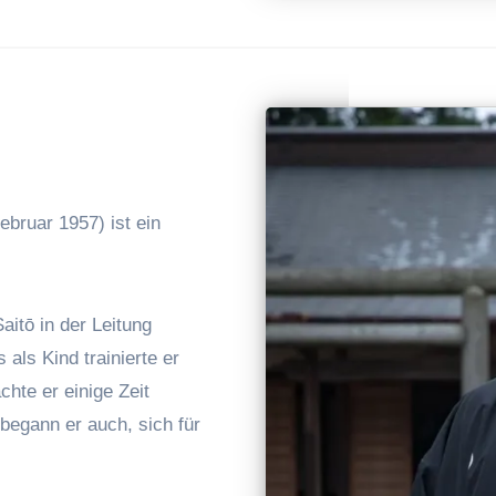
Februar 1957) ist ein
aitō in der Leitung
 als Kind trainierte er
chte er einige Zeit
begann er auch, sich für