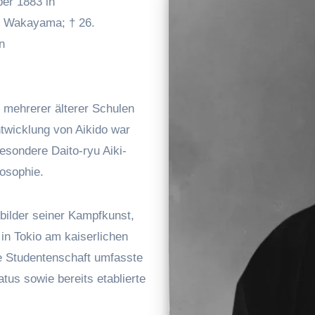
er 1883 in
ur Wakayama; † 26.
n
 mehrerer älterer Schulen
twicklung von Aikido war
esondere Daito-ryu Aiki-
losophie.
bilder seiner Kampfkunst,
 in Tokio am kaiserlichen
e Studentenschaft umfasste
atus sowie bereits etablierte