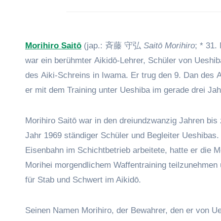
Morihiro Saitō
(jap.: 斉藤 守弘
Saitō Morihiro
; * 31.
war ein berühmter Aikidō-Lehrer, Schüler von Ueshib
des Aiki-Schreins in Iwama. Er trug den 9. Dan des A
er mit dem Training unter Ueshiba im gerade drei Ja
Morihiro Saitō war in den dreiundzwanzig Jahren bi
Jahr 1969 ständiger Schüler und Begleiter Ueshibas.
Eisenbahn im Schichtbetrieb arbeitete, hatte er die M
Morihei morgendlichem Waffentraining teilzunehmen
für Stab und Schwert im Aikidō.
Seinen Namen Morihiro, der Bewahrer, den er von Ues