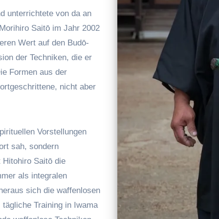
d unterrichtete von da an
 Morihiro Saitō im Jahr 2002
eren Wert auf den Budō-
ision der Techniken, die er
Die Formen aus der
Fortgeschrittene, nicht aber
pirituellen Vorstellungen
ort sah, sondern
 Hitohiro Saitō die
mer als integralen
heraus sich die waffenlosen
s tägliche Training in Iwama