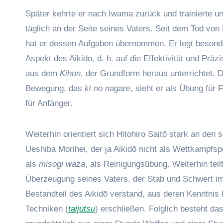
Später kehrte er nach Iwama zurück und trainierte un
täglich an der Seite seines Vaters. Seit dem Tod von
hat er dessen Aufgaben übernommen. Er legt besond
Aspekt des Aikidō, d. h. auf die Effektivität und Präz
aus dem
Kihon
, der Grundform heraus unterrichtet. 
Bewegung, das
ki no nagare
, sieht er als Übung für 
für Anfänger.
Weiterhin orientiert sich Hitohiro Saitō stark an den s
Ueshiba Morihei, der ja Aikidō nicht als Wettkampfsp
als
misogi waza
, als Reinigungsübung. Weiterhin teilt
Überzeugung seines Vaters, der Stab und Schwert im
Bestandteil des Aikidō verstand, aus deren Kenntnis 
Techniken (
taijutsu
) erschließen. Folglich besteht da