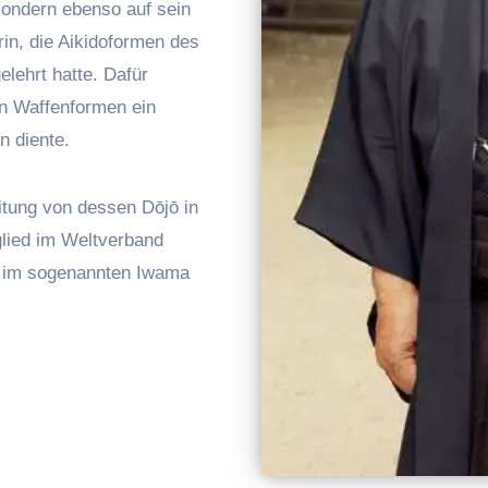
sondern ebenso auf sein
in, die Aikidoformen des
lehrt hatte. Dafür
den Waffenformen ein
n diente.
tung von dessen Dōjō in
glied im Weltverband
en im sogenannten Iwama