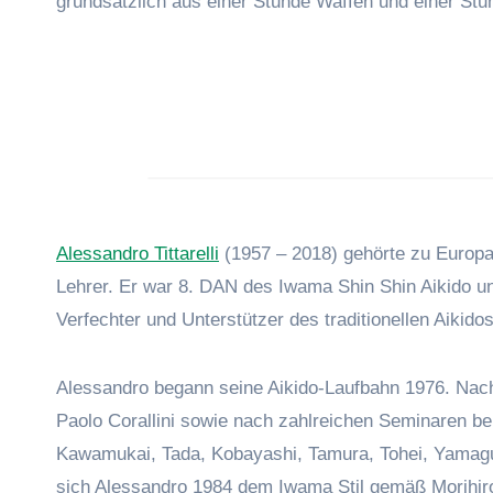
grundsätzlich aus einer Stunde Waffen und einer Stu
Alessandro Tittarelli
(1957 – 2018) gehörte zu Europa
Lehrer. Er war 8. DAN des Iwama Shin Shin Aikido u
Verfechter und Unterstützer des traditionellen Aikidos
Alessandro begann seine Aikido-Laufbahn 1976. Nach
Paolo Corallini sowie nach zahlreichen Seminaren b
Kawamukai, Tada, Kobayashi, Tamura, Tohei, Yamag
sich Alessandro 1984 dem Iwama Stil gemäß Morihiro