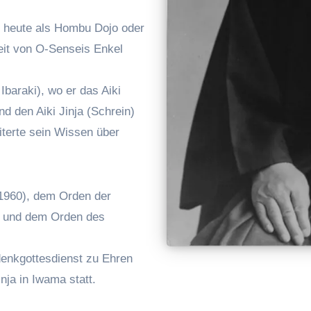
s heute als Hombu Dojo oder
eit von O-Senseis Enkel
baraki), wo er das Aiki
d den Aiki Jinja (Schrein)
iterte sein Wissen über
(1960), dem Orden der
) und dem Orden des
denkgottesdienst zu Ehren
nja in Iwama statt.