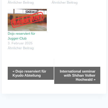
Ähnlicher Beitrag
Ähnlicher Beitrag
Dojo reserviert für
Jugger-Club
3. Februar 2025
Ähnlicher Beitrag
Veranstaltung-
«
Dojo reserviert für
International seminar
Kyudo Abteilung
with Shihan Volker
Navigation
Hochwald
»