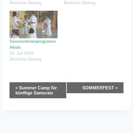
Ähnlicher Beitrag
Ähnlicher Beitrag
Sommerferienprogramm
Aikido
18. Juli 2026
Ähnlicher Beitrag
Veranstaltung-
«
Summer Camp für
SOMMERFEST
»
künftige Samurais
Navigation