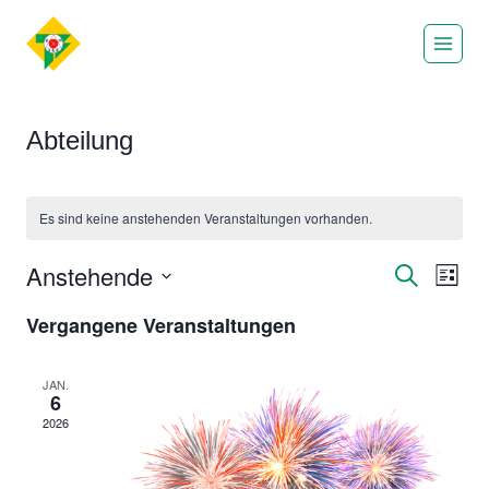
Zum
Inhalt
springen
Abteilung
Es sind keine anstehenden Veranstaltungen vorhanden.
Anstehende
Ver
Verans
Suche
Liste
Datum
Ans
Suche
Vergangene Veranstaltungen
wählen.
Nav
und
JAN.
6
Ansich
2026
Naviga