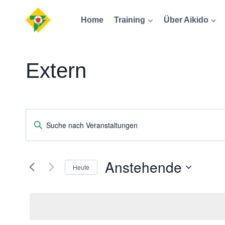
Zum
Home
Training
Über Aikido
Inhalt
springen
Extern
Veranstaltungen
Bitte
Suche
Schlüsselwort
eingeben.
und
Anstehende
Heute
Suche
Ansichten,
nach
Datum
Veranstaltungen
wählen.
Navigation
Schlüsselwort.