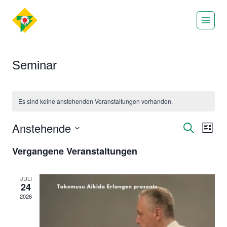
Zum
Inhalt
springen
Seminar
Es sind keine anstehenden Veranstaltungen vorhanden.
Anstehende
Ver
Verans
Suche
Liste
Datum
Ans
Suche
Vergangene Veranstaltungen
wählen.
Nav
und
JULI
24
Ansich
2026
Naviga