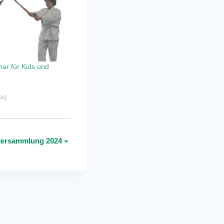
ar für Kids und
rag
rversammlung 2024
»