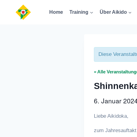
Zum
Home
Training
Über Aikido
Inhalt
springen
Diese Veranstalt
« Alle Veranstaltun
Shinnenka
6. Januar 202
Liebe Aikidoka,
zum Jahresauftakt