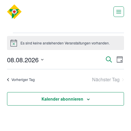
Zum
Inhalt
springen
Veranstaltunge
Es sind keine anstehenden Veranstaltungen vorhanden.
Hinweis
für
08.08.2026
Ver
Verans
Suche
Tag
Datum
Ans
Suche
wählen.
Nav
8.
Nächster Tag
Vorheriger Tag
und
Ansich
Kalender abonnieren
August
Naviga
2026