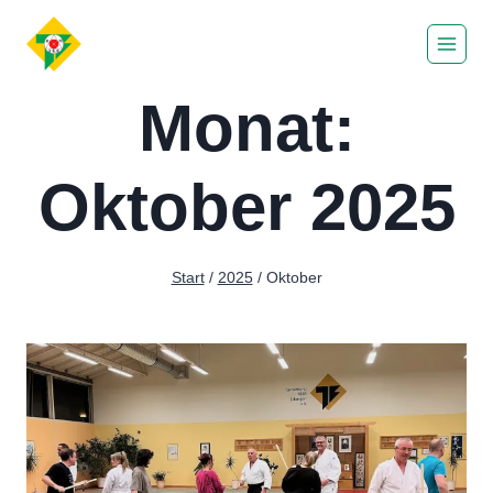
Zum
Inhalt
springen
Monat:
Oktober 2025
Start
/
2025
/
Oktober