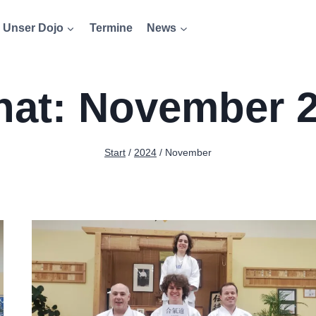
Unser Dojo
Termine
News
at: November 
Start
/
2024
/
November