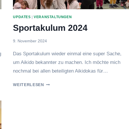
UPDATES
|
VERANSTALTUNGEN
Sportakulum 2024
Von
9. November 2024
Eric
g
Das Sportakulum wieder einmal eine super Sache,
um Aikido bekannter zu machen. Ich möchte mich
nochmal bei allen beteiligten Aikidokas für…
SPORTAKULUM
WEITERLESEN
2024