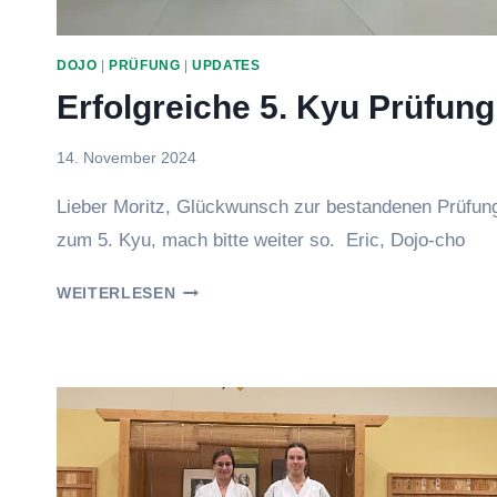
DOJO
|
PRÜFUNG
|
UPDATES
Erfolgreiche 5. Kyu Prüfung
Von
14. November 2024
Eric
Lieber Moritz, Glückwunsch zur bestandenen Prüfun
zum 5. Kyu, mach bitte weiter so. Eric, Dojo-cho
ERFOLGREICHE
WEITERLESEN
5.
KYU
PRÜFUNG