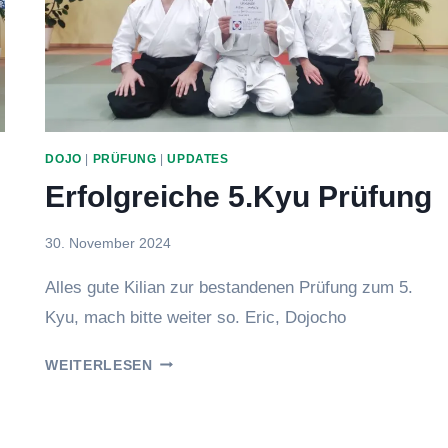
DOJO
|
PRÜFUNG
|
UPDATES
Erfolgreiche 5.Kyu Prüfung
Von
30. November 2024
Eric
Alles gute Kilian zur bestandenen Prüfung zum 5.
Kyu, mach bitte weiter so. Eric, Dojocho
ERFOLGREICHE
WEITERLESEN
5.KYU
PRÜFUNG