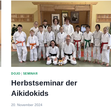
DOJO
|
SEMINAR
Herbstseminar der
Aikidokids
Von
20. November 2024
Jasmin