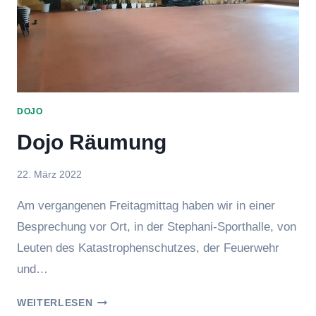
DOJO
Dojo Räumung
Von
22. März 2022
BeTe
Am vergangenen Freitagmittag haben wir in einer
Besprechung vor Ort, in der Stephani-Sporthalle, von
Leuten des Katastrophenschutzes, der Feuerwehr
und…
DOJO
WEITERLESEN