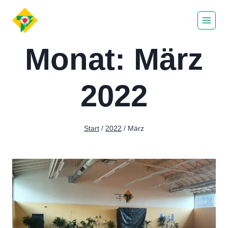
Zum
Inhalt
springen
Monat: März
2022
Start
/
2022
/
März