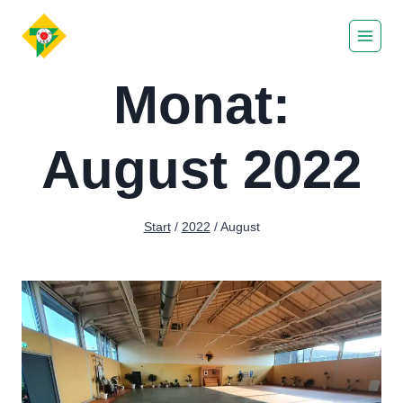
Zum
Inhalt
springen
Monat:
August 2022
Start
/
2022
/
August