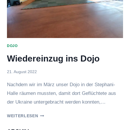
DOJO
Wiedereinzug ins Dojo
Von
21. August 2022
Jasmin
Nachdem wir im März unser Dojo in der Stephani-
Raufer
Halle räumen mussten, damit dort Geflüchtete aus
der Ukraine untergebracht werden konnten,…
WIEDEREINZUG
WEITERLESEN
INS
DOJO