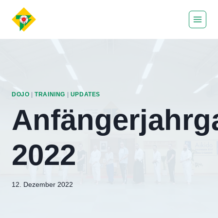
Zum
Inhalt
springen
DOJO
|
TRAINING
|
UPDATES
Anfängerjahrg
2022
Von
12. Dezember 2022
hung