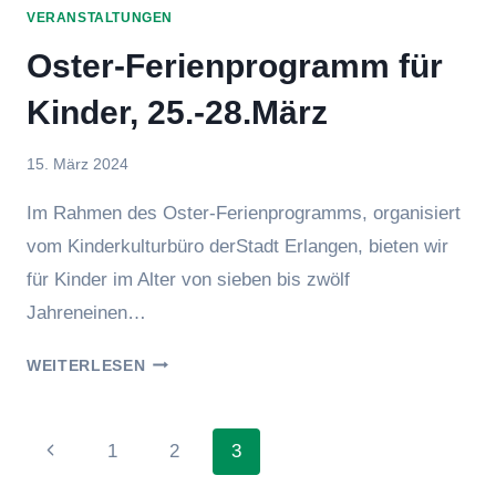
VERANSTALTUNGEN
AM
1.
Oster-Ferienprogramm für
MAI
Kinder, 25.-28.März
Von
15. März 2024
Jens
Im Rahmen des Oster-Ferienprogramms, organisiert
vom Kinderkulturbüro derStadt Erlangen, bieten wir
für Kinder im Alter von sieben bis zwölf
Jahreneinen…
OSTER-
WEITERLESEN
FERIENPROGRAMM
FÜR
KINDER,
Seitennavigation
Vorherige
1
2
3
25.-28.MÄRZ
Seite