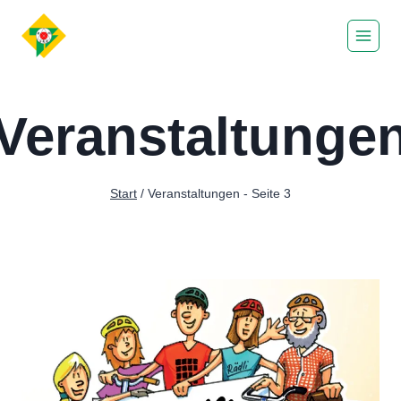
Zum
Inhalt
springen
Veranstaltunge
Start
/
Veranstaltungen
- Seite 3