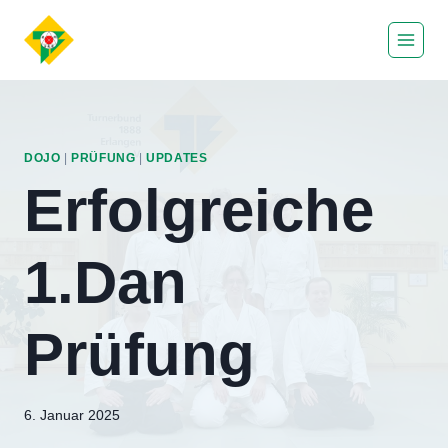
Zum
Inhalt
springen
DOJO
|
PRÜFUNG
|
UPDATES
Erfolgreiche
1.Dan
Prüfung
Von
6. Januar 2025
Eric