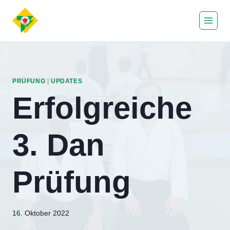
Zum
Inhalt
springen
PRÜFUNG
|
UPDATES
Erfolgreiche
3. Dan
Prüfung
Von
16. Oktober 2022
hung