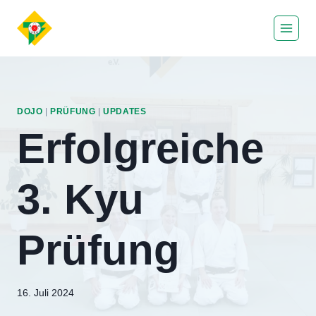
Zum
Inhalt
springen
DOJO
|
PRÜFUNG
|
UPDATES
Erfolgreiche
3. Kyu
Prüfung
Von
16. Juli 2024
Eric