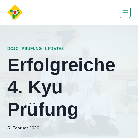
Zum
Inhalt
springen
DOJO
|
PRÜFUNG
|
UPDATES
Erfolgreiche
4. Kyu
Prüfung
Von
5. Februar 2026
Eric