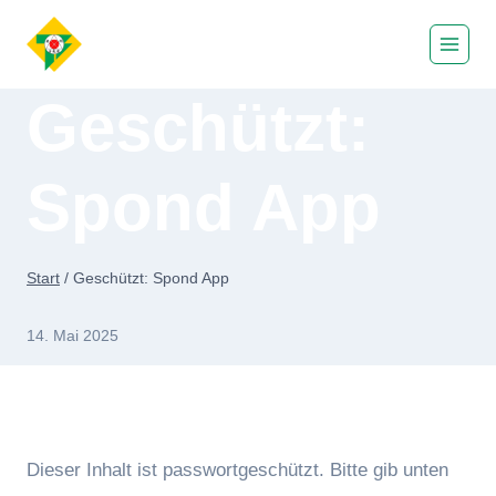
Zum
Inhalt
springen
Geschützt:
Spond App
Start
/
Geschützt: Spond App
Von
14. Mai 2025
Jens
Dieser Inhalt ist passwortgeschützt. Bitte gib unten