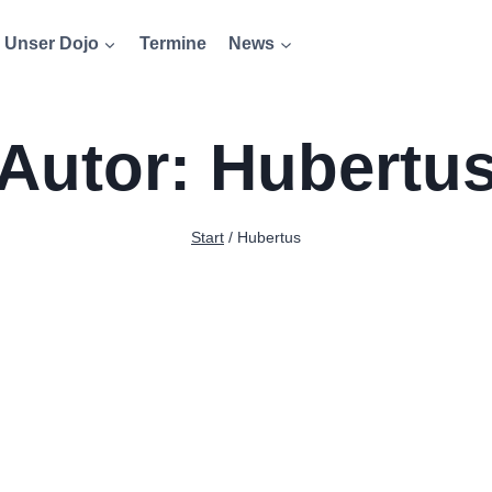
Unser Dojo
Termine
News
Autor: Hubertu
Start
/
Hubertus
e