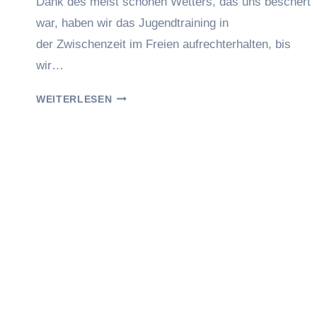
Dank des meist schönen Wetters, das uns beschert
war, haben wir das Jugendtraining in
der Zwischenzeit im Freien aufrechterhalten, bis
wir…
TRAINING
WEITERLESEN
DER
JUGEND
GRUPPE