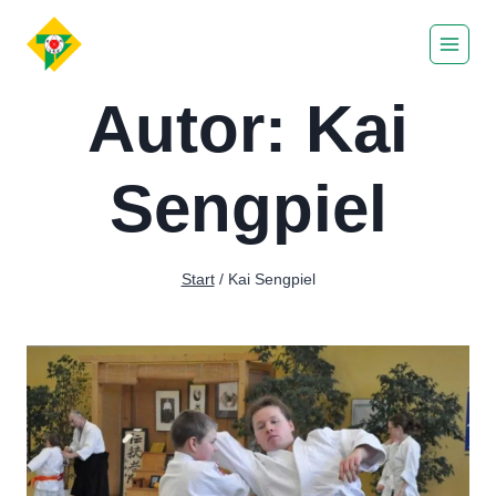
Zum
Inhalt
springen
Autor: Kai
Sengpiel
Start
/
Kai Sengpiel