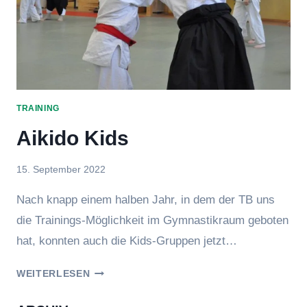
TRAINING
Aikido Kids
Von
15. September 2022
Kai
Nach knapp einem halben Jahr, in dem der TB uns
Sengpiel
die Trainings-Möglichkeit im Gymnastikraum geboten
hat, konnten auch die Kids-Gruppen jetzt…
AIKIDO
WEITERLESEN
KIDS