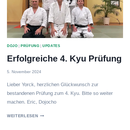
DOJO
|
PRÜFUNG
|
UPDATES
Erfolgreiche 4. Kyu Prüfung
Von
5. November 2024
Eric
Lieber Yorck, herzlichen Glückwunsch zur
bestandenen Prüfung zum 4. Kyu. Bitte so weiter
machen. Eric, Dojocho
ERFOLGREICHE
WEITERLESEN
4.
KYU