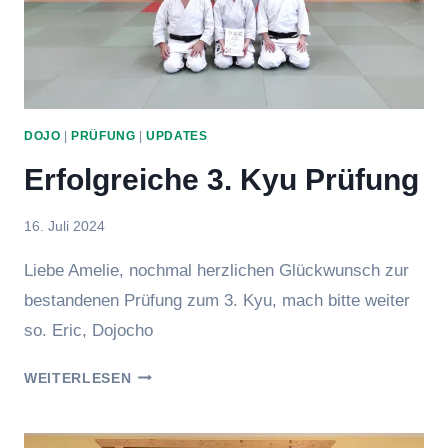
DOJO
|
PRÜFUNG
|
UPDATES
Erfolgreiche 3. Kyu Prüfung
Von
16. Juli 2024
Eric
Liebe Amelie, nochmal herzlichen Glückwunsch zur
bestandenen Prüfung zum 3. Kyu, mach bitte weiter
so. Eric, Dojocho
ERFOLGREICHE
WEITERLESEN
3.
KYU
PRÜFUNG