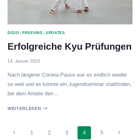
DOJO
|
PRÜFUNG
|
UPDATES
Erfolgreiche Kyu Prüfungen
Von
14. Januar 2023
hung
Nach längerer Corona Pause war es endlich wieder
so weit und es konnte ein Jugendseminar stattfinden,
bei dem Amelie den…
ERFOLGREICHE
WEITERLESEN
KYU
PRÜFUNGEN
Seitennavigation
Vorherige
Nächste
1
2
3
4
5