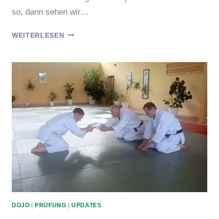
so, dann sehen wir…
ERFOLGREICHE
WEITERLESEN
1.
KYU
PRÜFUNG
DOJO
|
PRÜFUNG
|
UPDATES