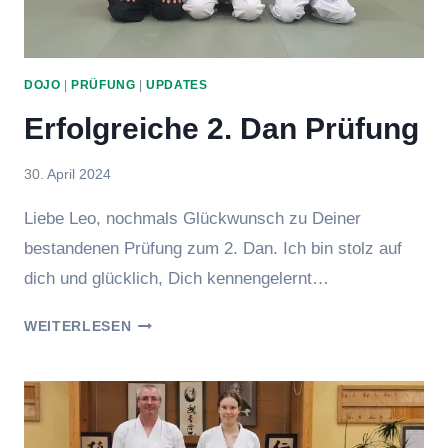
DOJO
|
PRÜFUNG
|
UPDATES
Erfolgreiche 2. Dan Prüfung
Von
30. April 2024
Eric
Liebe Leo, nochmals Glückwunsch zu Deiner
bestandenen Prüfung zum 2. Dan. Ich bin stolz auf
dich und glücklich, Dich kennengelernt…
ERFOLGREICHE
WEITERLESEN
2.
DAN
PRÜFUNG