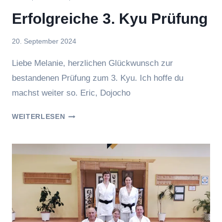
Erfolgreiche 3. Kyu Prüfung
Von
20. September 2024
Eric
Liebe Melanie, herzlichen Glückwunsch zur
bestandenen Prüfung zum 3. Kyu. Ich hoffe du
machst weiter so. Eric, Dojocho
ERFOLGREICHE
WEITERLESEN
3.
KYU
PRÜFUNG