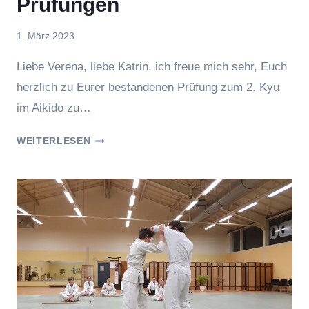
Prüfungen
Von
1. März 2023
hung
Liebe Verena, liebe Katrin, ich freue mich sehr, Euch
herzlich zu Eurer bestandenen Prüfung zum 2. Kyu
im Aikido zu…
ERFOLGREICHE
WEITERLESEN
2.
KYU
PRÜFUNGEN