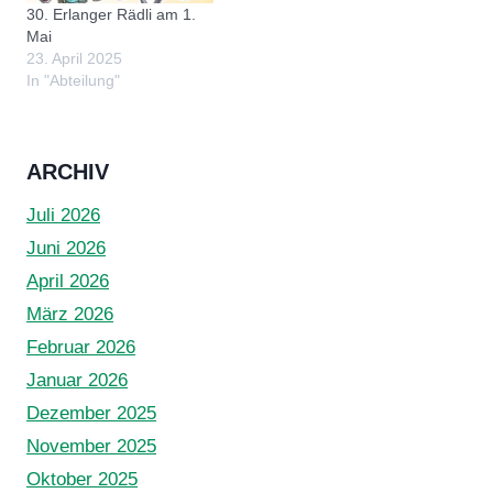
30. Erlanger Rädli am 1.
inunserem Aiki-Dojo
Mai
kostenfrei durchgeführt.
23. April 2025
Es wird von unserem…
In "Abteilung"
ARCHIV
Juli 2026
Juni 2026
April 2026
März 2026
Februar 2026
Januar 2026
Dezember 2025
November 2025
Oktober 2025