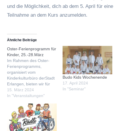
und die Möglichkeit, dich ab dem 5. April für eine
Teilnahme an dem Kurs anzumelden.
Ähnliche Beiträge
Oster-Ferienprogramm für
Kinder, 25.-28.März
Im Rahmen des Oster-
Ferienprogramms,
organisiert vom
Budo Kids Wochenende
Kinderkulturbüro derStadt
17. April 2024
Erlangen, bieten wir für
In "Seminar"
Kinder im Alter von sieben
15. März 2024
bis zwölf Jahreneinen
In "Veranstaltungen"
kleinen Aikido-Grundkurs
an. Das Aikido-Training
wird an den
vierFerientagen von Mo.
25. bis Do. 28. März, tägl.
von 16:00 bis 17:00 Uhr,