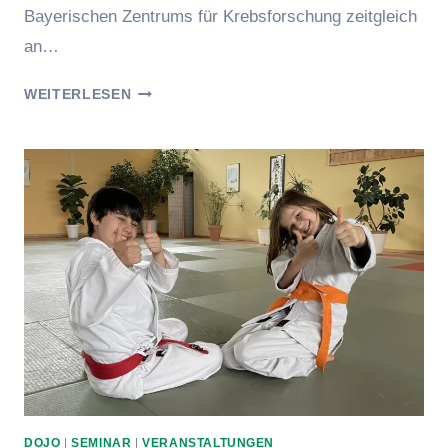
Bayerischen Zentrums für Krebsforschung zeitgleich
an…
„WIR
WEITERLESEN
BEWEGEN
BAYERN“
IM
SCHLOSSGARTEN
DOJO
|
SEMINAR
|
VERANSTALTUNGEN