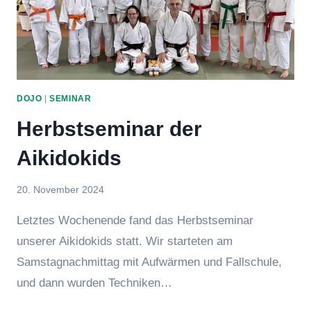
DOJO
|
SEMINAR
Herbstseminar der
Aikidokids
Von
20. November 2024
Jasmin
Letztes Wochenende fand das Herbstseminar
Raufer
unserer Aikidokids statt. Wir starteten am
Samstagnachmittag mit Aufwärmen und Fallschule,
und dann wurden Techniken…