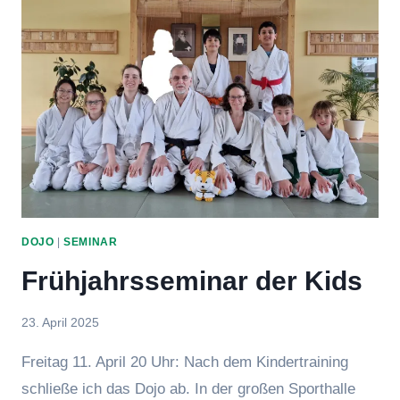
1.
MAI
DOJO
|
SEMINAR
Frühjahrsseminar der Kids
Von
23. April 2025
Jasmin
Freitag 11. April 20 Uhr: Nach dem Kindertraining
Raufer
schließe ich das Dojo ab. In der großen Sporthalle