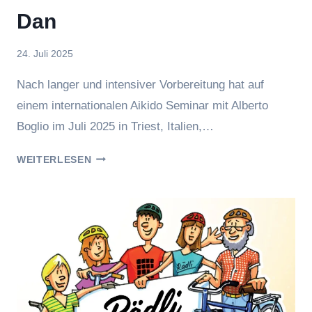
Dan
Von
24. Juli 2025
Jasmin
Nach langer und intensiver Vorbereitung hat auf
Raufer
einem internationalen Aikido Seminar mit Alberto
Boglio im Juli 2025 in Triest, Italien,…
HUBERTUS
WEITERLESEN
GRILLMEIER
IST
4.
DAN