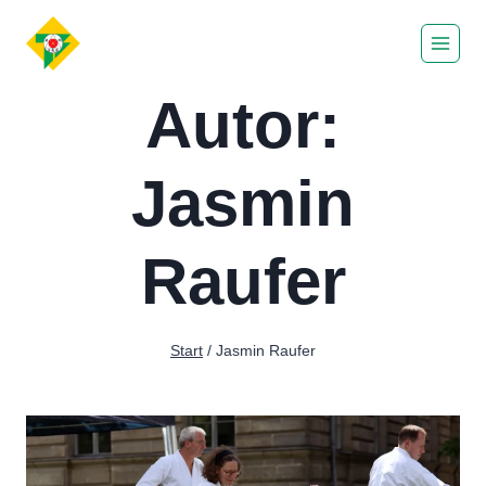
Zum
Inhalt
springen
Autor:
Jasmin
Raufer
Start
/
Jasmin Raufer