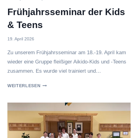
Frühjahrsseminar der Kids
& Teens
Von
19. April 2026
Jasmin
Zu unserem Frühjahrsseminar am 18.-19. April kam
Raufer
wieder eine Gruppe fleißiger Aikido-Kids und -Teens
zusammen. Es wurde viel trainiert und…
FRÜHJAHRSSEMINAR
WEITERLESEN
DER
KIDS
&
TEENS