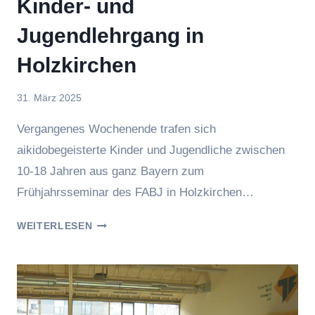
Kinder- und
Jugendlehrgang in
Holzkirchen
Von
31. März 2025
Jasmin
Vergangenes Wochenende trafen sich
Raufer
aikidobegeisterte Kinder und Jugendliche zwischen
10-18 Jahren aus ganz Bayern zum
Frühjahrsseminar des FABJ in Holzkirchen…
KINDER-
WEITERLESEN
UND
JUGENDLEHRGANG
IN
HOLZKIRCHEN