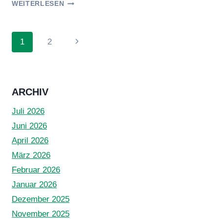
HERBSTSEMINAR
WEITERLESEN
DER
AIKIDOKIDS
Seitennavigation
Nächste
1
2
Seite
ARCHIV
Juli 2026
Juni 2026
April 2026
März 2026
Februar 2026
Januar 2026
Dezember 2025
November 2025