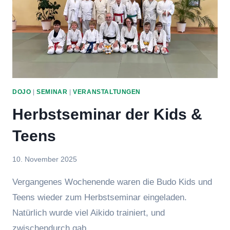
DOJO
|
SEMINAR
|
VERANSTALTUNGEN
Herbstseminar der Kids &
Teens
Von
10. November 2025
Jasmin
Vergangenes Wochenende waren die Budo Kids und
Raufer
Teens wieder zum Herbstseminar eingeladen.
Natürlich wurde viel Aikido trainiert, und
zwischendurch gab…