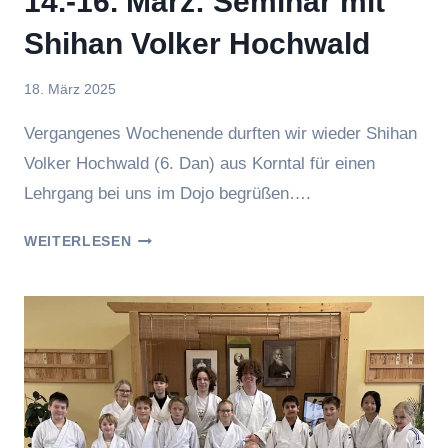
14.-16. März: Seminar mit
Shihan Volker Hochwald
Von
18. März 2025
Jasmin
Vergangenes Wochenende durften wir wieder Shihan
Raufer
Volker Hochwald (6. Dan) aus Korntal für einen
Lehrgang bei uns im Dojo begrüßen….
14.-16.
WEITERLESEN
MÄRZ:
SEMINAR
MIT
SHIHAN
VOLKER
HOCHWALD