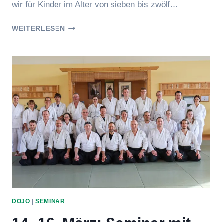
wir für Kinder im Alter von sieben bis zwölf…
OSTER-
WEITERLESEN
FERIENPROGRAMM
FÜR
KINDER,
14.-17.
APRIL
2025
DOJO
|
SEMINAR