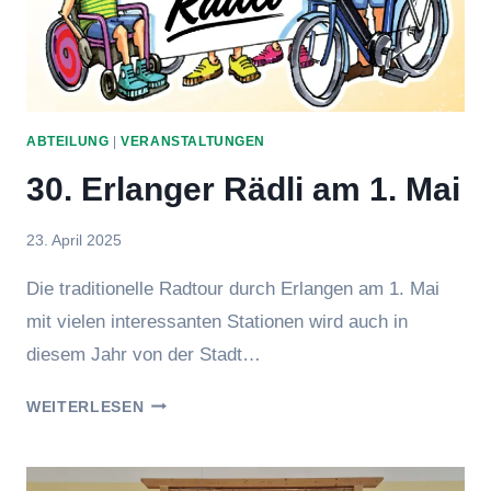
ABTEILUNG
|
VERANSTALTUNGEN
30. Erlanger Rädli am 1. Mai
Von
23. April 2025
Jasmin
Die traditionelle Radtour durch Erlangen am 1. Mai
Raufer
mit vielen interessanten Stationen wird auch in
diesem Jahr von der Stadt…
30.
WEITERLESEN
ERLANGER
RÄDLI
AM