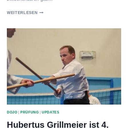
HERBSTSEMINAR
WEITERLESEN
DER
KIDS
&
TEENS
DOJO
|
PRÜFUNG
|
UPDATES
Hubertus Grillmeier ist 4.