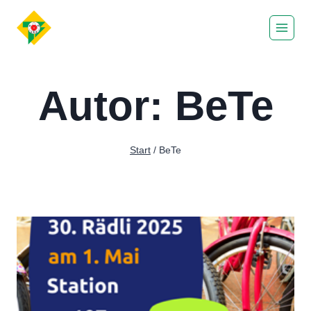
Zum
Inhalt
springen
Autor: BeTe
Start
/
BeTe