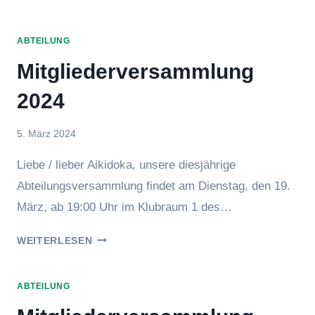
AM
1.
ABTEILUNG
MAI
2025
Mitgliederversammlung
–
WIR
2024
WAREN
DABEI!
Von
5. März 2024
BeTe
Liebe / lieber Aikidoka, unsere diesjährige
Abteilungsversammlung findet am Dienstag, den 19.
März, ab 19:00 Uhr im Klubraum 1 des…
MITGLIEDERVERSAMMLUNG
WEITERLESEN
2024
ABTEILUNG