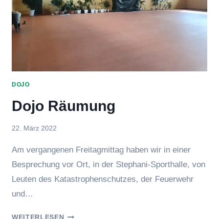
DOJO
Dojo Räumung
Von
22. März 2022
BeTe
Am vergangenen Freitagmittag haben wir in einer
Besprechung vor Ort, in der Stephani-Sporthalle, von
Leuten des Katastrophenschutzes, der Feuerwehr
und…
DOJO
WEITERLESEN