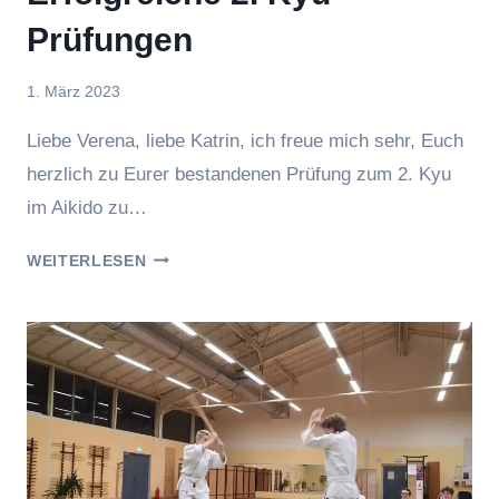
Prüfungen
Von
1. März 2023
hung
Liebe Verena, liebe Katrin, ich freue mich sehr, Euch
herzlich zu Eurer bestandenen Prüfung zum 2. Kyu
im Aikido zu…
ERFOLGREICHE
WEITERLESEN
2.
KYU
PRÜFUNGEN