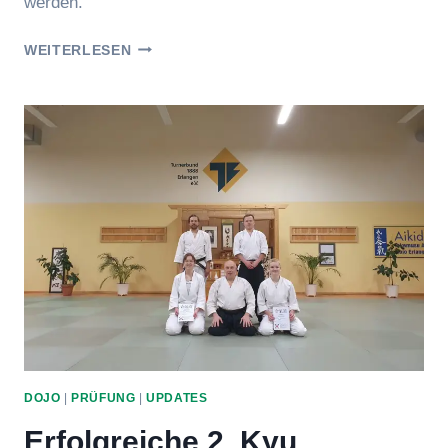
werden.
ERICS
WEITERLESEN
20-
JÄHRIGE
AIKIDOREISE
DOJO
|
PRÜFUNG
|
UPDATES
Erfolgreiche 2. Kyu