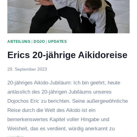
ABTEILUNG
|
DOJO
|
UPDATES
Erics 20-jährige Aikidoreise
Von
29. September 2023
hung
20-jähriges Aikido-Jubiläum: Ich bin geehrt, heute
anlässlich des 20-jährigen Jubiläums unseres
Dojochos Eric zu berichten. Seine außergewöhnliche
Reise durch die Welt des Aikido ist ein
bemerkenswertes Kapitel voller Hingabe und
Weisheit, das es verdient, würdig anerkannt zu