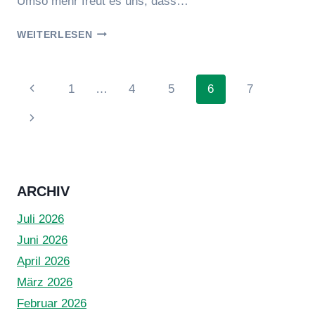
Umso mehr freut es uns, dass…
ANFÄNGERJAHRGANG
WEITERLESEN
2022
Seitennavigation
Vorherige
1
…
4
5
6
7
Seite
Nächste
Seite
ARCHIV
Juli 2026
Juni 2026
April 2026
März 2026
Februar 2026