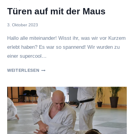
Türen auf mit der Maus
Von
3. Oktober 2023
hung
Hallo alle miteinander! Wisst ihr, was wir vor Kurzem
erlebt haben? Es war so spannend! Wir wurden zu
einer supercool…
TÜREN
WEITERLESEN
AUF
MIT
DER
MAUS