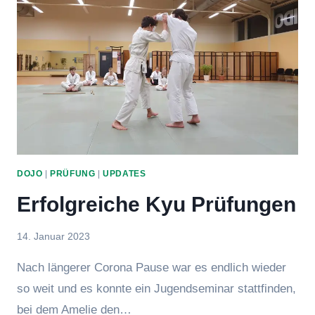
DOJO
|
PRÜFUNG
|
UPDATES
Erfolgreiche Kyu Prüfungen
Von
14. Januar 2023
hung
Nach längerer Corona Pause war es endlich wieder
so weit und es konnte ein Jugendseminar stattfinden,
bei dem Amelie den…