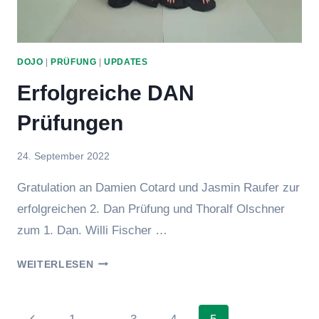
DOJO
|
PRÜFUNG
|
UPDATES
Erfolgreiche DAN
Prüfungen
Von
24. September 2022
Jasmin
Gratulation an Damien Cotard und Jasmin Raufer zur
Raufer
erfolgreichen 2. Dan Prüfung und Thoralf Olschner
zum 1. Dan. Willi Fischer …
ERFOLGREICHE
WEITERLESEN
DAN
PRÜFUNGEN
Seitennavigation
Vorherige