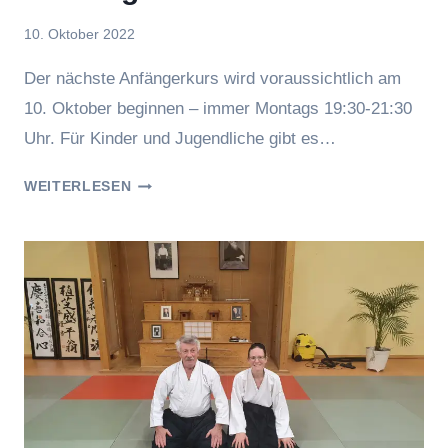
Von
10. Oktober 2022
Jasmin
Der nächste Anfängerkurs wird voraussichtlich am
Raufer
10. Oktober beginnen – immer Montags 19:30-21:30
Uhr. Für Kinder und Jugendliche gibt es…
NEUER
WEITERLESEN
ANFÄNGERKURS
UND
TRAINING
FÜR
INTERESSIERTE