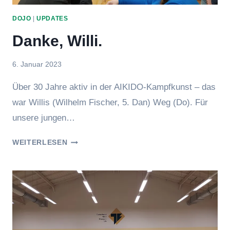
DOJO
|
UPDATES
Danke, Willi.
Von
6. Januar 2023
hung
Über 30 Jahre aktiv in der AIKIDO-Kampfkunst – das
war Willis (Wilhelm Fischer, 5. Dan) Weg (Do). Für
unsere jungen…
DANKE,
WEITERLESEN
WILLI.