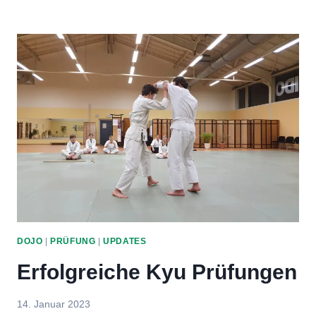
2.
KYU
PRÜFUNGEN
DOJO
|
PRÜFUNG
|
UPDATES
Erfolgreiche Kyu Prüfungen
Von
14. Januar 2023